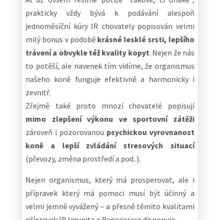
prakticky vždy bývá k podávání alespoň
jednoměsíční kúry IR chovately popisován velmi
milý bonus v podobě
krásné lesklé srsti, lepšího
trávení a obvykle též kvality kopyt
. Nejen že nás
to potěší, ale navenek tím vidíme, že organismus
našeho koně funguje efektivně a harmonicky i
zevnitř.
Zřejmě také proto mnozí chovatelé popisují
mimo zlepšení výkonu ve sportovní zátěži
zároveň i pozorovanou
psychickou vyrovnanost
koně a lepší zvládání stresových situací
(převozy, změna prostředí a pod..).
Nejen organismus, který má prosperovat, ale i
přípravek který má pomoci musí být účinný a
velmi jemně vyvážený – a přesně těmito kvalitami
přípravek IR Imunita a Regenerace disponuje.