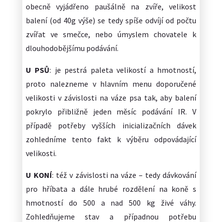
obecně vyjádřeno paušálně na zvíře, velikost
balení (od 40g výše) se tedy spíše odvíjí od počtu
zvířat ve smečce, nebo úmyslem chovatele k
dlouhodobějšímu podávání.
U PSŮ
: je pestrá paleta velikostí a hmotností,
proto nalezneme v hlavním menu doporučené
velikosti v závislosti na váze psa tak, aby balení
pokrylo přibližně jeden měsíc podávání IR. V
případě potřeby vyšších inicializačních dávek
zohledníme tento fakt k výběru odpovádající
velikosti.
U KONÍ
: též v závislosti na váze – tedy dávkování
pro hříbata a dále hrubé rozdělení na koně s
hmotností do 500 a nad 500 kg živé váhy.
Zohledňujeme stav a případnou potřebu