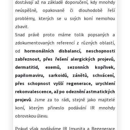
dostávají až na základě doporučení, kdy mnohdy
neúspěšně, opakovaně či dlouhodobě řeší
problémy, kterých se u svých koní nemohou
zbavit.
Snad právě proto máme tolik popsaných a
zdokumentovaných referencí z různých oblastí,
od
hormonálních disbalancí, neschopnosti
zabřeznout, přes řešení alergických projevů,
dermatitid, exemů, sezonních kopřivek,
papilomaviru, sarkoidů, zánětů, schvácení,
přes schopnost vyšší regenerace, urychlení
rekonvalescence, až po odeznění astmatických
projevů
. Jsme za to rádi, stejně jako majitelé
koní, kterým přineslo podávání IR mnohdy
obrovskou úlevu.
Pokud však podáváme IR Imunita a Regenerace