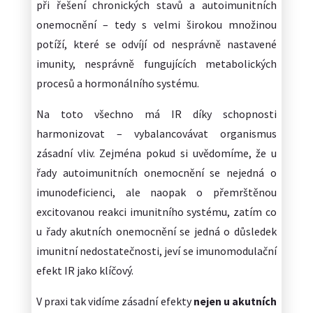
při řešení chronických stavů a autoimunitních
onemocnění – tedy s velmi širokou množinou
potíží, které se odvíjí od nesprávně nastavené
imunity, nesprávně fungujících metabolických
procesů a hormonálního systému.
Na toto všechno má IR díky schopnosti
harmonizovat – vybalancovávat organismus
zásadní vliv. Zejména pokud si uvědomíme, že u
řady autoimunitních onemocnění se nejedná o
imunodeficienci, ale naopak o přemrštěnou
excitovanou reakci imunitního systému, zatím co
u řady akutních onemocnění se jedná o důsledek
imunitní nedostatečnosti, jeví se imunomodulační
efekt IR jako klíčový.
V praxi tak vidíme zásadní efekty
nejen u akutních