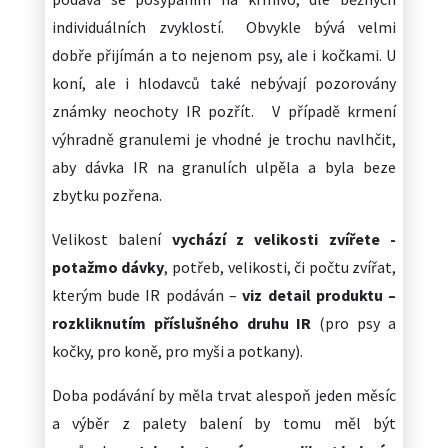
individuálních zvyklostí. Obvykle bývá velmi
dobře přijímán a to nejenom psy, ale i kočkami. U
koní, ale i hlodavců také nebývají pozorovány
známky neochoty IR pozřít. V případě krmení
výhradně granulemi je vhodné je trochu navlhčit,
aby dávka IR na granulích ulpěla a byla beze
zbytku pozřena.
Velikost balení
vychází z velikosti zvířete -
potažmo dávky
, potřeb, velikosti, či počtu zvířat,
kterým bude IR podáván –
viz detail produktu –
rozkliknutím příslušného druhu IR
(pro psy a
kočky, pro koně, pro myši a potkany).
Doba podávání by měla trvat alespoň jeden měsíc
a výběr z palety balení by tomu měl být