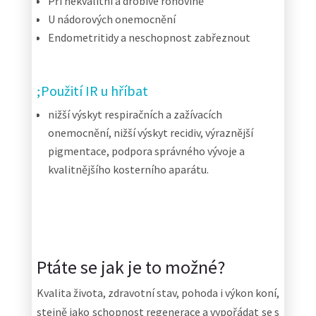
Při nekvalitní a drobivé rohovině
U nádorových onemocnění
Endometritidy a neschopnost zabřeznout
Použití IR u hříbat
nižší výskyt respiračních a zažívacích
onemocnění, nižší výskyt recidiv, výraznější
pigmentace, podpora správného vývoje a
kvalitnějšího kosterního aparátu.
Ptáte se jak je to možné?
Kvalita života, zdravotní stav, pohoda i výkon koní,
stejně jako schopnost regenerace a vypořádat se s