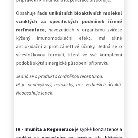
Obsahuje
řadu unikátních bioaktivních molekul
vzniklých za specifických podmínek řízené
rerfmentace
, navozujících v organismu zvířete
kýžený imunomodulační efekt, má silné
antioxidační a protizánětlivé účinky. Jedná se o
vícesložkovou formuli, která ve své komplexní
podobě skýtá sinergické působení přípravku.
Jedná se o produkt s chráněnou recepturou.
IR je nenávykový, netoxický, bez vedlejších účinků.
Neobsahuje lepek.
IR - Imunita a Regenerace
je sypké konzistence a
podává se posypáním na krmivo, dle běžných