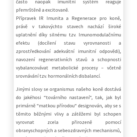
často naopak imunitní systém reaguje
přemrštěně a excitovaně.
Přípravek IR Imunita a Regenerace pro koně,
právě v takovýchto stavech nachází široké
uplatnění díky silnému tzv. Imunomodulačnímu
efektu (docílení stavu vyrovnanosti a
zprostředkování adekvátní imunitní odpovědi),
navození regenerativních stavů a schopnosti
vybalancovávat metabolické procesy – včetně
srovnávání tzv. hormonálních disbalancí.
Jinými slovy se organismus našeho koně dostává
do jakéhosi “továrního nastavení“, tak, jak byl
primárně “matkou přírodou“ designován, aby se s
těmito běžnými vlivy a zátěžemi byl schopen
vyrovnat zcela přirozeně pomocí
obranyschopných a sebeozdravných mechanismů,