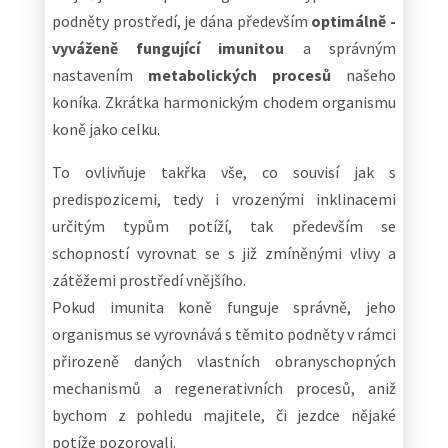
podněty prostředí, je dána především
optimálně -
vyváženě fungující imunitou
a správným
nastavením
metabolických procesů
našeho
koníka. Zkrátka harmonickým chodem organismu
koně jako celku.
To ovlivňuje takřka vše, co souvisí jak s
predispozicemi, tedy i vrozenými inklinacemi
určitým typům potíží, tak především se
schopností vyrovnat se s již zmíněnými vlivy a
zátěžemi prostředí vnějšího.
Pokud imunita koně funguje správně, jeho
organismus se vyrovnává s těmito podněty v rámci
přirozeně daných vlastních obranyschopných
mechanismů a regenerativních procesů, aniž
bychom z pohledu majitele, či jezdce nějaké
potíže pozorovali.