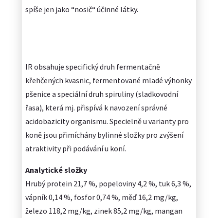
spíše jen jako “nosič“ účinné látky.
IR obsahuje specifický druh fermentačně
křehčených kvasnic, fermentované mladé výhonky
pšenice a speciální druh spiruliny (sladkovodní
řasa), která mj. přispívá k navození správné
acidobazicity organismu. Specielně u varianty pro
koně jsou přimíchány bylinné složky pro zvýšení
atraktivity při podávání u koní.
Analytické složky
Hrubý protein 21,7 %, popeloviny 4,2 %, tuk 6,3 %,
vápník 0,14 %, fosfor 0,74 %, měď 16,2 mg/kg,
železo 118,2 mg/kg, zinek 85,2 mg/kg, mangan