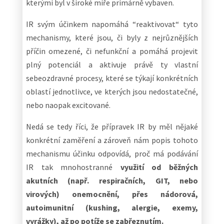
kterými byl v široké míře primárně vybaven.
IR svým účinkem napomáhá “reaktivovat“ tyto
mechanismy, které jsou, či byly z nejrůznějších
příčin omezené, či nefunkční a pomáhá projevit
plný potenciál a aktivuje právě ty vlastní
sebeozdravné procesy, které se týkají konkrétních
oblastí jednotlivce, ve kterých jsou nedostatečné,
nebo naopak excitované.
Nedá se tedy říci, že přípravek IR by měl nějaké
konkrétní zaměření a zároveň nám popis tohoto
mechanismu účinku odpovídá, proč má podávání
IR tak mnohostranné
využití od běžných
akutních (např. respiračních, GIT, nebo
virových) onemocnění, přes nádorová,
autoimunitní (kushing, alergie, exemy,
vyrážky), až po potíže se zabřeznutím.