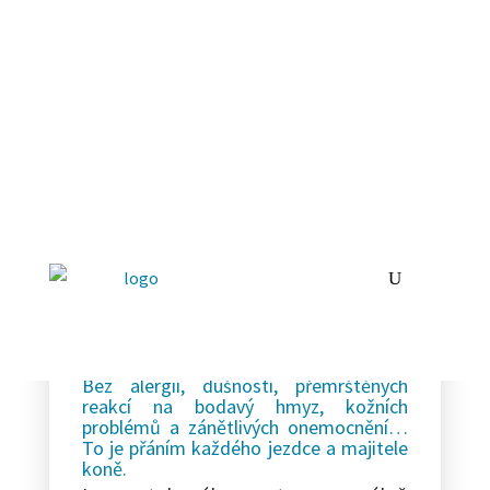
Zdravý kůň se
silnou
imunitou
IR – IMUNITA A REGENERACE
Kůň s krásnou lesklou srstí, kvalitními
kopyty, vyrovnaný a ochotný k pohybu..
Bez alergií, dušností, přemrštěných
reakcí na bodavý hmyz, kožních
problémů a zánětlivých onemocnění…
To je přáním každého jezdce a majitele
koně.