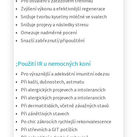
Pro osvalení v zátěžovém tréninku
Zvýšení výkonu a efektivnější regenerace
Snižuje tvorbu kyseliny mléčné ve svalech
Snižuje projevy a následky stresu
Omezuje nadměrné pocení
Snazší zabřeznutí/připouštění
Použití IR u nemocných koní
Pro výraznější a adekvátní imunitní odezvu
Při kašli, dušnostech, astmatu
Při alergických projevech a intolerancích
Při alergických projevech a intolerancích
Při dermatitidách, včetně závažných stavů
Při zánětlivých stavech
Po chir. zákrocích rychlejší rekonvalescence
Při střevních a GIT potížích