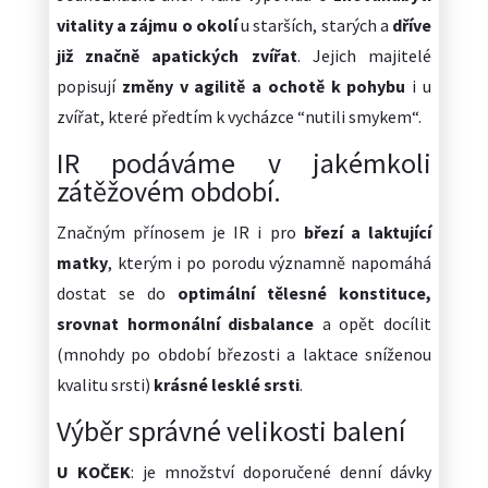
vitality a zájmu o okolí
u starších, starých a
dříve
již značně apatických zvířat
. Jejich majitelé
popisují
změny v agilitě a ochotě k pohybu
i u
zvířat, které předtím k vycházce “nutili smykem“.
IR podáváme v jakémkoli
zátěžovém období.
Značným přínosem je IR i pro
březí a laktující
matky
, kterým i po porodu významně napomáhá
dostat se do
optimální tělesné konstituce,
srovnat hormonální disbalance
a opět docílit
(mnohdy po období březosti a laktace sníženou
kvalitu srsti)
krásné lesklé srsti
.
Výběr správné velikosti balení
U KOČEK
: je množství doporučené denní dávky