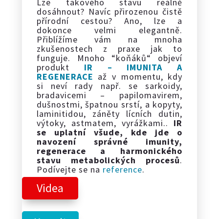
Lze takového stavu reálně
dosáhnout? Navíc přirozenou čistě
přírodní cestou? Ano, lze a
dokonce velmi elegantně.
Přiblížíme vám na mnoha
zkušenostech z praxe jak to
funguje. Mnoho “koňáků“ objeví
produkt
IR – IMUNITA A
REGENERACE
až v momentu, kdy
si neví rady např. se sarkoidy,
bradavicemi – papilomavirem,
dušnostmi, špatnou srstí, a kopyty,
laminitidou, záněty lícních dutin,
výtoky, astmatem, vyrážkami..
IR
se uplatní všude, kde jde o
navození správné imunity,
regenerace a harmonického
stavu metabolických procesů
.
Podívejte se na
reference
.
Videa