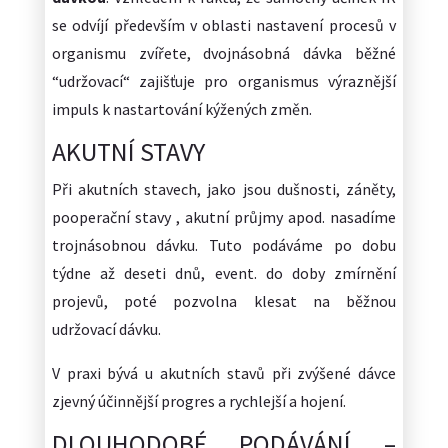
se odvíjí především v oblasti nastavení procesů v
organismu zvířete, dvojnásobná dávka běžné
“udržovací“ zajišťuje pro organismus výraznější
impuls k nastartování kýžených změn.
AKUTNÍ STAVY
Při akutních stavech, jako jsou dušnosti, záněty,
pooperační stavy , akutní průjmy apod. nasadíme
trojnásobnou dávku. Tuto podáváme po dobu
týdne až deseti dnů, event. do doby zmírnění
projevů, poté pozvolna klesat na běžnou
udržovací dávku.
V praxi bývá u akutních stavů při zvýšené dávce
zjevný účinnější progres a rychlejší a hojení.
DLOUHODOBÉ PODÁVÁNÍ –