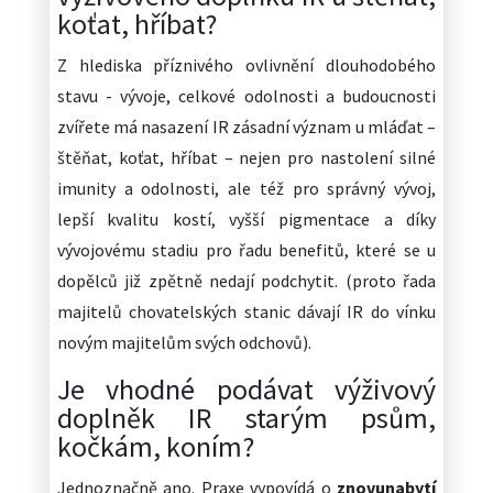
koťat, hříbat?
Z hlediska příznivého ovlivnění dlouhodobého
stavu - vývoje, celkové odolnosti a budoucnosti
zvířete má nasazení IR zásadní význam u mláďat –
štěňat, koťat, hříbat – nejen pro nastolení silné
imunity a odolnosti, ale též pro správný vývoj,
lepší kvalitu kostí, vyšší pigmentace a díky
vývojovému stadiu pro řadu benefitů, které se u
dopělců již zpětně nedají podchytit. (proto řada
majitelů chovatelských stanic dávají IR do vínku
novým majitelům svých odchovů).
Je vhodné podávat výživový
doplněk IR starým psům,
kočkám, koním?
Jednoznačně ano. Praxe vypovídá o
znovunabytí