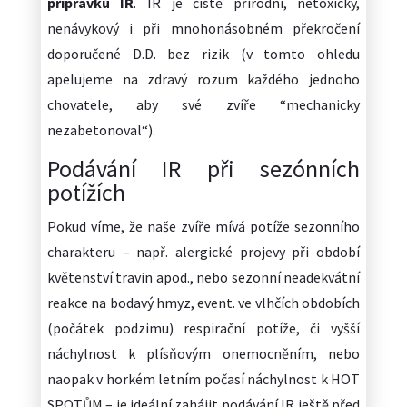
přípravku IR
. IR je čistě přírodní, netoxický,
nenávykový i při mnohonásobném překročení
doporučené D.D. bez rizik (v tomto ohledu
apelujeme na zdravý rozum každého jednoho
chovatele, aby své zvíře “mechanicky
nezabetonoval“).
Podávání IR při sezónních
potížích
Pokud víme, že naše zvíře mívá potíže sezonního
charakteru – např. alergické projevy při období
květenství travin apod., nebo sezonní neadekvátní
reakce na bodavý hmyz, event. ve vlhčích obdobích
(počátek podzimu) respirační potíže, či vyšší
náchylnost k plísňovým onemocněním, nebo
naopak v horkém letním počasí náchylnost k HOT
SPOTŮM – je ideální zahájit podávání IR ještě před