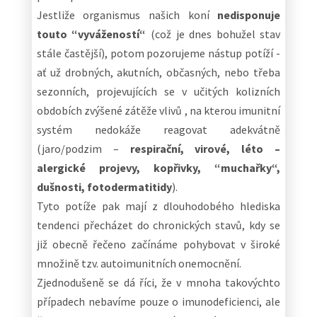
Jestliže organismus našich koní
nedisponuje
touto “vyvážeností“
(což je dnes bohužel stav
stále častější), potom pozorujeme nástup potíží -
ať už drobných, akutních, občasných, nebo třeba
sezonních, projevujících se v učitých kolizních
obdobích zvýšené zátěže vlivů , na kterou imunitní
systém nedokáže reagovat adekvátně
(jaro/podzim –
respirační, virové, léto –
alergické projevy, kopřivky, “muchařky“,
dušnosti, fotodermatitidy
).
Tyto potíže pak mají z dlouhodobého hlediska
tendenci přecházet do chronických stavů, kdy se
již obecně řečeno začínáme pohybovat v široké
množině tzv. autoimunitních onemocnění.
Zjednodušeně se dá říci, že v mnoha takovýchto
případech nebavíme pouze o imunodeficienci, ale