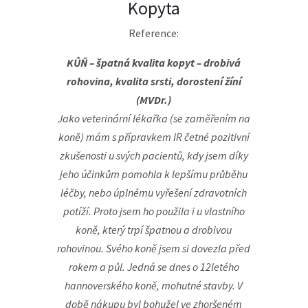
Kopyta
Reference:
KŮŇ – špatná kvalita kopyt – drobivá
rohovina, kvalita srsti, dorostení žíní
(MVDr.)
Jako veterinární lékařka (se zaměřením na
koně) mám s přípravkem IR četné pozitivní
zkušenosti u svých pacientů, kdy jsem díky
jeho účinkům pomohla k lepšímu průběhu
léčby, nebo úplnému vyřešení zdravotních
potíží.
Proto jsem ho použila i u vlastního
koně, který trpí špatnou a drobivou
rohovinou. Svého koně jsem si dovezla před
rokem a půl. Jedná se dnes o 12letého
hannoverského koně, mohutné stavby. V
době nákupu byl bohužel ve zhoršeném