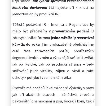
uzpůsoben.
Jak vybrat správnou velikost balení a
konkrétní dávkování
též najdete při kliknutí na
jednotlivé druhy produktů IR.
Těžiště podávání IR – Imunita a Regenerace by
mělo být především
v preventivním podání
. U
zdravých zvířat formou
jednoměsíční preventivní
kůry 2x do roka
. Tím prokazatelně předcházíme
celé řadě zdravotních potíží, předčasných
degenerativních změn a výraznější sešlosti zvířat
jak po fyzické, tak po psychické stránce – tedy
snižování jejich vitality, zájmu o okolí a také
ochoty k pohybu i v seniorském věku.
Protože má podání IR velmi dobré výsledky v praxi
jak při akutních stavech – zánětlivá, virová a
bakteriální onemocnění u psů, koček i koní, tak i