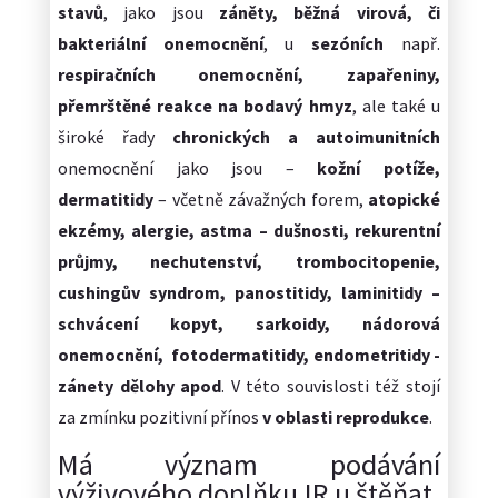
stavů
, jako jsou
záněty, běžná virová, či
bakteriální onemocnění
, u
sezóních
např.
respiračních onemocnění, zapařeniny,
přemrštěné reakce na bodavý hmyz
, ale také u
široké řady
chronických a autoimunitních
onemocnění jako jsou –
kožní potíže,
dermatitidy
– včetně závažných forem,
atopické
ekzémy, alergie, astma – dušnosti, rekurentní
průjmy, nechutenství, trombocitopenie,
cushingův syndrom, panostitidy, laminitidy –
schvácení kopyt, sarkoidy, nádorová
onemocnění, fotodermatitidy, endometritidy -
zánety dělohy apod
. V této souvislosti též stojí
za zmínku pozitivní přínos
v oblasti reprodukce
.
Má význam podávání
výživového doplňku IR u štěňat,