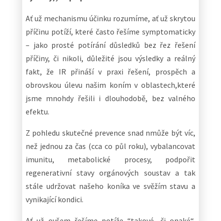
Ať už mechanismu účinku rozumíme, ať už skrytou
příčinu potíží, které často řešíme symptomaticky
– jako prosté potírání důsledků bez řez řešení
příčiny, či nikoli, důležité jsou výsledky a reálný
fakt, že IR přináší v praxi řešení, prospěch a
obrovskou úlevu našim koním v oblastech,které
jsme mnohdy řešili i dlouhodobě, bez valného
efektu.
Z pohledu skutečné prevence snad nmůže být víc,
než jednou za čas (cca co půl roku), vybalancovat
imunitu, metabolické procesy, podpořit
regenerativní stavy orgánových soustav a tak
stále udržovat našeho koníka ve svěžím stavu a
vynikající kondici.
Ať už ovšem řešíme potíže “takové, či onaké“,