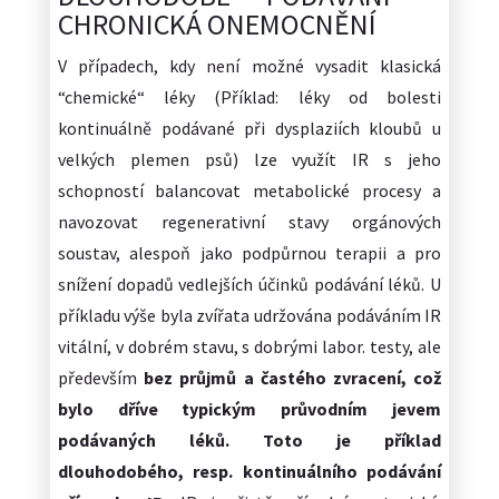
CHRONICKÁ ONEMOCNĚNÍ
V případech, kdy není možné vysadit klasická
“chemické“ léky (Příklad: léky od bolesti
kontinuálně podávané při dysplaziích kloubů u
velkých plemen psů) lze využít IR s jeho
schopností balancovat metabolické procesy a
navozovat regenerativní stavy orgánových
soustav, alespoň jako podpůrnou terapii a pro
snížení dopadů vedlejších účinků podávání léků. U
příkladu výše byla zvířata udržována podáváním IR
vitální, v dobrém stavu, s dobrými labor. testy, ale
především
bez průjmů a častého zvracení, což
bylo dříve typickým průvodním jevem
podávaných léků. Toto je příklad
dlouhodobého, resp. kontinuálního podávání