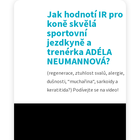
Jak hodnotí IR pro
koně skvělá
sportovní
jezdkyně a
trenérka ADÉLA
NEUMANNOVÁ?
(regenerace, ztuhlost svalů, alergie,
dušnosti, “muchařina“, sarkoidy a
keratitida?) Podívejte se na video!