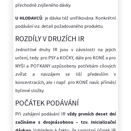
přechodně zvýšeného dávky.
U HLODAVCŮ
: je dávka též unifikována. Konkrétní
podávání viz. detail požadovaného produktu.
ROZDÍLY V DRUZÍCH IR
Jednotlivé druhy IR jsou v závislosti na jejich
určení, tedy: pro PSY a KOČKY, dále pro KONĚ a pro
MYŠI a POTKANY uzpůsobeny potřebám cílových
zvířat a navzájem se liší především v
koncentracích, ale i např. pro KONĚ navíc příměsí
bylinné složky.
POČÁTEK PODÁVÁNÍ
Při zahájení podávání IR
vždy prvních deset dní
začínáme s dvojnásobnou – tzv. Inicializační
dávkou
. Vzhledem k faktu, že samotný účinek IR